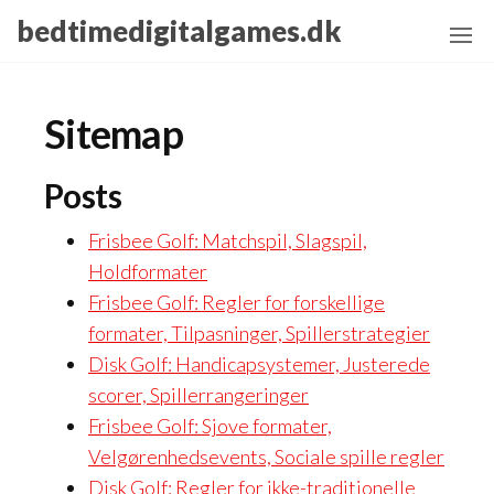
Skip
bedtimedigitalgames.dk
to
the
content
Sitemap
Posts
Frisbee Golf: Matchspil, Slagspil,
Holdformater
Frisbee Golf: Regler for forskellige
formater, Tilpasninger, Spillerstrategier
Disk Golf: Handicapsystemer, Justerede
scorer, Spillerrangeringer
Frisbee Golf: Sjove formater,
Velgørenhedsevents, Sociale spille regler
Disk Golf: Regler for ikke-traditionelle