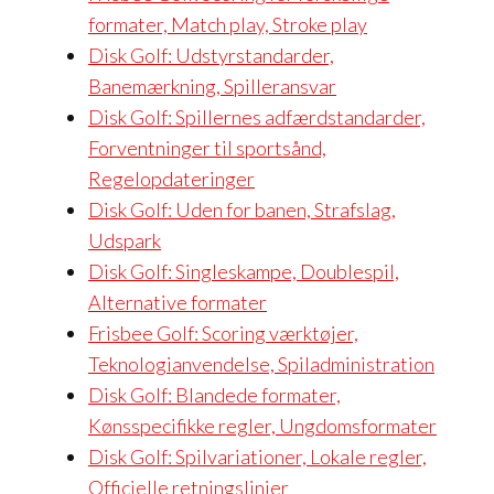
formater, Match play, Stroke play
Disk Golf: Udstyrstandarder,
Banemærkning, Spilleransvar
Disk Golf: Spillernes adfærdstandarder,
Forventninger til sportsånd,
Regelopdateringer
Disk Golf: Uden for banen, Strafslag,
Udspark
Disk Golf: Singleskampe, Doublespil,
Alternative formater
Frisbee Golf: Scoring værktøjer,
Teknologianvendelse, Spiladministration
Disk Golf: Blandede formater,
Kønsspecifikke regler, Ungdomsformater
Disk Golf: Spilvariationer, Lokale regler,
Officielle retningslinjer