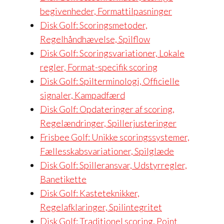
begivenheder, Formattilpasninger
Disk Golf: Scoringsmetoder,
Regelhåndhævelse, Spilflow
Disk Golf: Scoringsvariationer, Lokale
regler, Format-specifik scoring
Disk Golf: Spilterminologi, Officielle
signaler, Kampadfærd
Disk Golf: Opdateringer af scoring,
Regelændringer, Spillerjusteringer
Frisbee Golf: Unikke scoringssystemer,
Fællesskabsvariationer, Spilglæde
Disk Golf: Spilleransvar, Udstyrregler,
Banetikette
Disk Golf: Kasteteknikker,
Regelafklaringer, Spilintegritet
Disk Golf: Traditionel scoring, Point