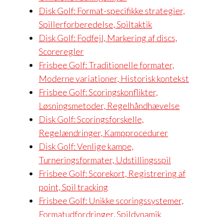
Disk Golf: Format-specifikke strategier,
Spillerforberedelse, Spiltaktik
Disk Golf: Fodfejl, Markering af discs,
Scoreregler
Frisbee Golf: Traditionelle formater,
Moderne variationer, Historisk kontekst
Frisbee Golf: Scoringskonflikter,
Løsningsmetoder, Regelhåndhævelse
Disk Golf: Scoringsforskelle,
Regelændringer, Kampprocedurer
Disk Golf: Venlige kampe,
Turneringsformater, Udstillingsspil
Frisbee Golf: Scorekort, Registrering af
point, Spil tracking
Frisbee Golf: Unikke scoringssystemer,
Formatudfordringer, Spildynamik