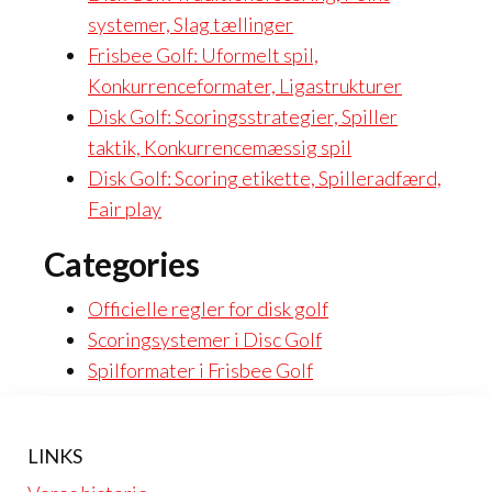
systemer, Slag tællinger
Frisbee Golf: Uformelt spil,
Konkurrenceformater, Ligastrukturer
Disk Golf: Scoringsstrategier, Spiller
taktik, Konkurrencemæssig spil
Disk Golf: Scoring etikette, Spilleradfærd,
Fair play
Categories
Officielle regler for disk golf
Scoringsystemer i Disc Golf
Spilformater i Frisbee Golf
LINKS