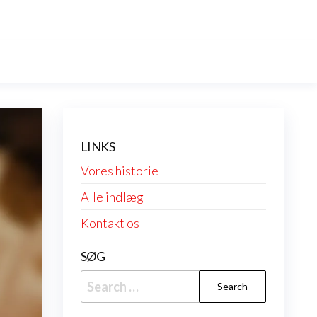
LINKS
Vores historie
Alle indlæg
Kontakt os
SØG
Search
for: