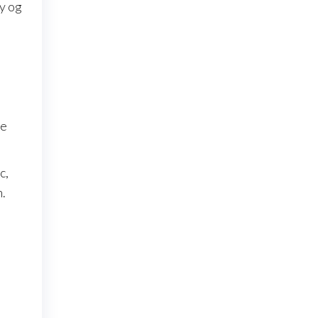
ay og
se
c,
n.