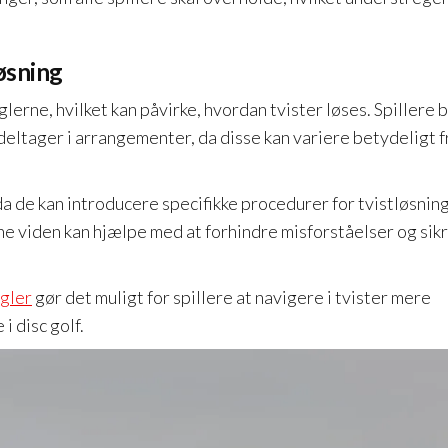
løsning
rne, hvilket kan påvirke, hvordan tvister løses. Spillere 
 deltager i arrangementer, da disse kan variere betydeligt f
 da de kan introducere specifikke procedurer for tvistløsning
ne viden kan hjælpe med at forhindre misforståelser og sikr
egler
gør det muligt for spillere at navigere i tvister mere
i disc golf.