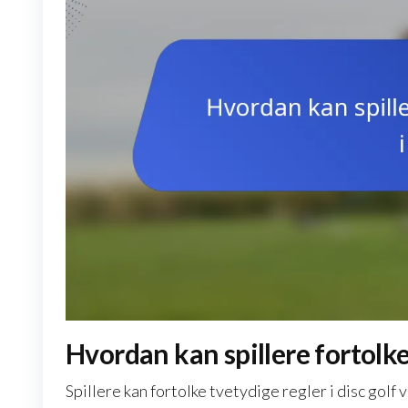
Hvordan kan spillere fortolke 
Spillere kan fortolke tvetydige regler i disc golf v