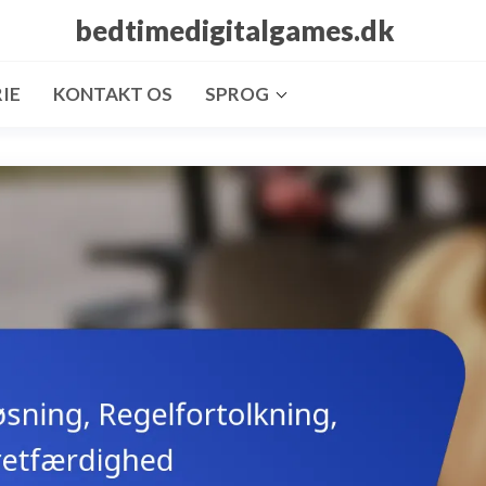
bedtimedigitalgames.dk
IE
KONTAKT OS
SPROG