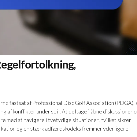
Regelfortolkning,
njerne fastsat af Professional Disc Golf Association (PDGA),
ng af konflikter under spil. At deltage i åbne diskussioner 
re med at navigere i tvetydige situationer, hvilket sikrer
unikation og en stærk adfærdskodeks fremmer yderligere