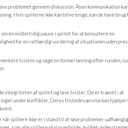
at løse problemet gennem diskussion. Åben kommunikation ka
øsning. Hvis spillerne ikke kan blive enige, kan de have brug 
 om en midlertidig pause i spillet for at konsultere en
ulighed for en retfærdig vurdering af situationen uden pre
kumentere tvisten og søge en formel løsning efter runden, is
er.
de integriteten af spillet og løse tvister. De er trænet i at
inger under konflikter. Deres tilstedeværelse kan hjælpe
ekvent.
er når spillere ikke er i stand til at løse problemer uafhængig
ger, som alle spillere skal overholde, hvilket understrege