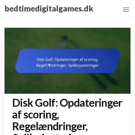
Skip
bedtimedigitalgames.dk
to
the
content
Disk Golf: Opdateringer
af scoring,
Regelændringer,