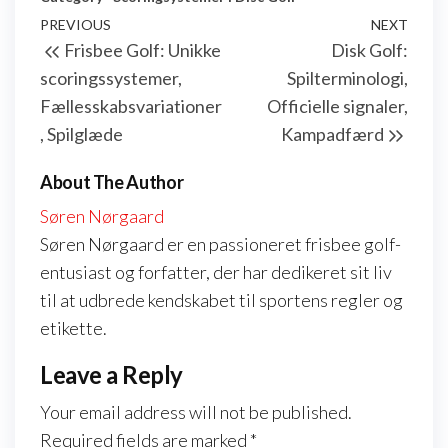
Post
Previous
PREVIOUS
NEXT
Next
Frisbee Golf: Unikke
Disk Golf:
navigation
Post
Post
scoringssystemer,
Spilterminologi,
Fællesskabsvariationer
Officielle signaler,
, Spilglæde
Kampadfærd
About The Author
Søren Nørgaard
Søren Nørgaard er en passioneret frisbee golf-
entusiast og forfatter, der har dedikeret sit liv
til at udbrede kendskabet til sportens regler og
etikette.
Leave a Reply
Your email address will not be published.
Required fields are marked
*