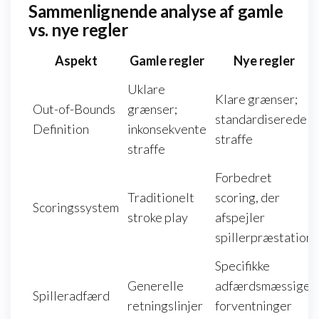
Sammenlignende analyse af gamle
vs. nye regler
Aspekt
Gamle regler
Nye regler
Uklare
Klare grænser;
Out-of-Bounds
grænser;
standardiserede
Definition
inkonsekvente
straffe
straffe
Forbedret
Traditionelt
scoring, der
Scoringssystem
stroke play
afspejler
spillerpræstation
Specifikke
Generelle
adfærdsmæssige
Spilleradfærd
retningslinjer
forventninger