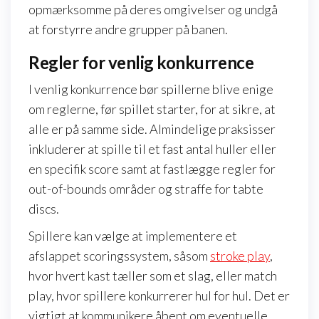
opmærksomme på deres omgivelser og undgå
at forstyrre andre grupper på banen.
Regler for venlig konkurrence
I venlig konkurrence bør spillerne blive enige
om reglerne, før spillet starter, for at sikre, at
alle er på samme side. Almindelige praksisser
inkluderer at spille til et fast antal huller eller
en specifik score samt at fastlægge regler for
out-of-bounds områder og straffe for tabte
discs.
Spillere kan vælge at implementere et
afslappet scoringssystem, såsom
stroke play
,
hvor hvert kast tæller som et slag, eller match
play, hvor spillere konkurrerer hul for hul. Det er
vigtigt at kommunikere åbent om eventuelle