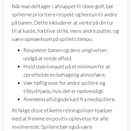
Når man deltager i afslappet Frisbee golf, bør
spillerne prioritere respekt og hensyn til andre
på banen. Dette inkluderer at vente på din tur
til at kaste, forblive stille, mens andre putter, og
være opmærksom på spillets tempo.
Respekter banen og dens omgivelser;
undgå at smide affald.
Hold støjniveauet på et minimum for at
opretholde en behagelig atmosfære.
Vær høflig over for andre spillere og
tilbyd hjælp, hvis det er nødvendigt.
Anerkend altid gode kast fra medspillere.
At følge disse etikette retningslinjer hjælper
med at fremme en positiv oplevelse for alle
involverede. Spillere bør også være