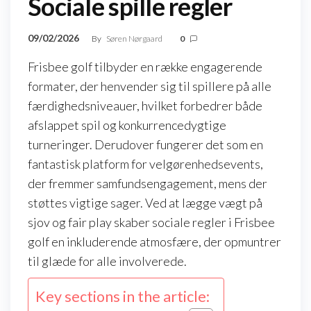
Sociale spille regler
09/02/2026
By
Søren Nørgaard
0
Frisbee golf tilbyder en række engagerende
formater, der henvender sig til spillere på alle
færdighedsniveauer, hvilket forbedrer både
afslappet spil og konkurrencedygtige
turneringer. Derudover fungerer det som en
fantastisk platform for velgørenhedsevents,
der fremmer samfundsengagement, mens der
støttes vigtige sager. Ved at lægge vægt på
sjov og fair play skaber sociale regler i Frisbee
golf en inkluderende atmosfære, der opmuntrer
til glæde for alle involverede.
Key sections in the article: