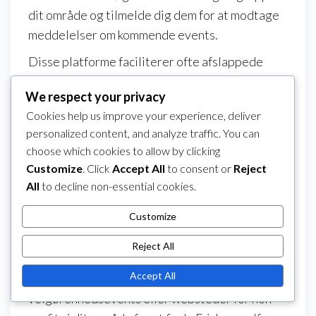
dit område og tilmelde dig dem for at modtage
meddelelser om kommende events.
Disse platforme faciliterer ofte afslappede
spilsessioner, som er perfekte for begyndere,
We respect your privacy
der ønsker at forbedre deres færdigheder eller
Cookies help us improve your experience, deliver
møde nye venner. At deltage i disse meetups
personalized content, and analyze traffic. You can
kan forbedre din oplevelse og udvide dit
choose which cookies to allow by clicking
netværk inden for Frisbee golf samfundet.
Customize
. Click
Accept All
to consent or
Reject
All
to decline non-essential cookies.
Kalendere for velgørenhedsevents
Customize
Velgørenhedsevents er et populært format i
Frisbee golf, og mange organisationer afholder
Reject All
turneringer for at rejse midler til forskellige
Accept All
sager. Tjek lokale kalendere for
velgørenhedsevents eller websteder for non-