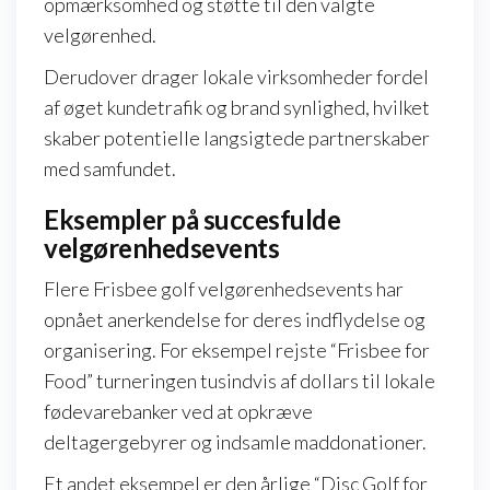
opmærksomhed og støtte til den valgte
velgørenhed.
Derudover drager lokale virksomheder fordel
af øget kundetrafik og brand synlighed, hvilket
skaber potentielle langsigtede partnerskaber
med samfundet.
Eksempler på succesfulde
velgørenhedsevents
Flere Frisbee golf velgørenhedsevents har
opnået anerkendelse for deres indflydelse og
organisering. For eksempel rejste “Frisbee for
Food” turneringen tusindvis af dollars til lokale
fødevarebanker ved at opkræve
deltagergebyrer og indsamle maddonationer.
Et andet eksempel er den årlige “Disc Golf for