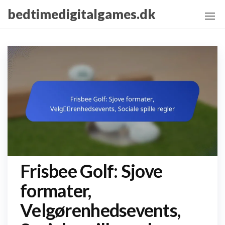
Skip
bedtimedigitalgames.dk
to
the
content
Frisbee Golf: Sjove
formater,
Velgørenhedsevents,